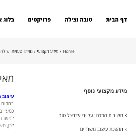
Ski
t
conten
דף הבית
טובה וצילה
פרויקטים
בלוג א
Home
/
מידע מקצועי
/
מאילו טעויות יש לה
מאיל
מידע מקצועי נוסף
עיצוב 
במקום ל
כמעין ב
חשיבות התכנון על ידי אדריכל טוב
למשרד י
לכן, חש
מהפכת עיצוב משרדים