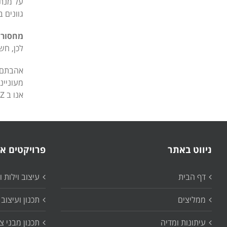
על מנת 
גוונים 
מחסור 
לכן, חש
אהבתם?
מעוניינ
אנו ב T&Z
ניווט באתר
פרויקטים אח
דף הבית
עיצוב וילות 
ממליצים
תכנון ועיצוב 
עיתונות ומדיה
תכנון מבני צ