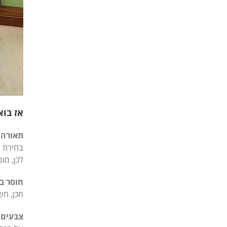
אז בוא
תאורה 
בחירת נ
לכן, מו
חוסר ב
חכן, חש
צבעים 