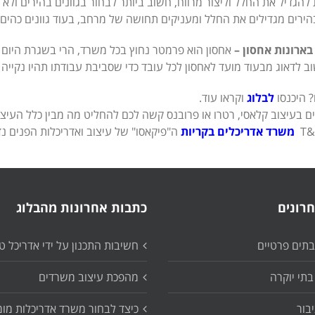
להגדיל את החלל וליצור מרווח, חשוב ביותר לבחור בגוונים בהירים ולא בג
בהירים מגדילים את החלל ומעניקים תחושה של מרחב, בעוד גוונים כהים
בארונות אחסון –
אחסון הוא פרמטר נחוץ בכל משרד, הרי בשגרת היום י
וב לדאוג מבעוד מועד לאחסון לכל עובד כדי שסביבת עבודתו תהיו נקייה
 היכנסו
לבלוג
וקראו עוד.
ים בעיצוב קלאסי, רטרו או פרובנס קשה לכם להחליט מה מבין כלל העיצוב
משרד אדריכלים בקריות
ה"פיקאסו" של עיצוב ואדריכלות הפנים נד
רונים
כתבות אחרונות מהבלוג
ובתים פרטיים
חשיבות התכנון על ידי אדריכל ט
בתי יוקרה
מהפכת עיצוב משרדים
יבור
כיצד לבחור משרד אדריכלות מומ