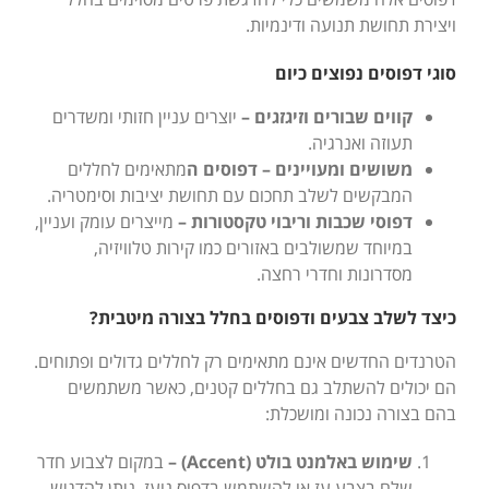
ויצירת תחושת תנועה ודינמיות.
סוגי דפוסים נפוצים כיום
קווים שבורים וזיגזגים –
יוצרים עניין חזותי ומשדרים
תעוזה ואנרגיה.
משושים ומעויינים – דפוסים ה
מתאימים לחללים
המבקשים לשלב תחכום עם תחושת יציבות וסימטריה.
דפוסי שכבות וריבוי טקסטורות –
מייצרים עומק ועניין,
במיוחד שמשולבים באזורים כמו קירות טלוויזיה,
מסדרונות וחדרי רחצה.
כיצד לשלב צבעים ודפוסים בחלל בצורה מיטבית?
הטרנדים החדשים אינם מתאימים רק לחללים גדולים ופתוחים.
הם יכולים להשתלב גם בחללים קטנים, כאשר משתמשים
בהם בצורה נכונה ומושכלת:
שימוש באלמנט בולט (Accent) –
במקום לצבוע חדר
שלם בצבע עז או להשתמש בדפוס נועז, ניתן להדגיש