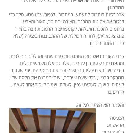
היא חוויה המשנה את אופייה ופניה עם כל צעד שעושה
המתבונן.
אדריכליות בוחרות לתעתע במתבונן ולכפות עליו מסע חקר כדי
לגלות את צפונות המבנה, הצורה, החומר, האור והצבע
נרתמים למסכת מושלמת לקומפוזיציה הרמונית (ובה במידה
פונקציונאלית), לחוויה הכוללת של ההתבוננות ביצירה (שלא
לומר המגורים בה)
קרני האור הראשונות המתגנבות טרם שחר והצללים ההולכים
ומתארכים בשעת בין ערביים, אלו וגם אלו משמשים כלים
בידיהן של האדריכליות בבואן לתכנן את המסע החוויתי שעובר
המבקר בבניין, בכל שעה שיבחר, יש לו למבנה את הקסם שלו.
לעתים יחשוף, לעתים יצפין, לעולם ישמור לו סוד אחד לעצמו,
לדרים בו.
והפתח הוא הפתח לכל זה.
הכניסה
הראשית,
דלת פינתית,