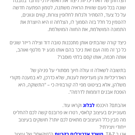
הצלחתן של האדריכליות ליצור את האשליה כי מדובר במבנה
שונה בכל פעם שזווית הראיה משתנה, לטמון הפתעה חדשה
על כל צעד, להסתיר ולגלות לחלופין צורות, קווים וגוונים,
להטמין כל חלל בזה הסמוך לו, הצלחה זו היא היוצרת את
התמונה המושלמת, את החווה המושלמת.
כיצד קורה שהבתים אותן מתככנות טובה דוד וצילה רייזר שונים
כל כך זה מזה ועם זאת ניכר בהם אותו מגע יד מלטף ואוהב,
אותה חכמה, אותו קסם בלתי מוסבר?
בתשובה לשאלה זו עולה חיוך מסתורי על פניהן של
האדריכליות והן מעדיפות לענות, שלא כדרכן, לא במענה מקורי
משלהן, אלא בציטוט מפי לה קורבוזיה כי – "התשוקה, היא
הופכת אבנים דוממות לדרמה".
אהבתם? היכנסו
לבלוג
וקראו עוד.
מעוניינים בעיצוב קלאסי, רטרו או פרובנס קשה לכם להחליט
מה מבין כלל העיצובים מתאים לכם יותר? חושקים בעיצוב
ייחודי ויצירתי?
אנו ב T&Z
משרד אדריכלים בקריות
ה"פיקאסו" של עיצוב