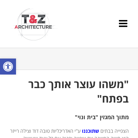
Ski
t
conten
פתח סרגל
"משהו עוצר אותך כבר
בפתח"
מתוך המגזין "בית ונוי"
הצפייה בבתים
שתוכננו
ע"י האדריכליות טובה דוד וצילה רייזר