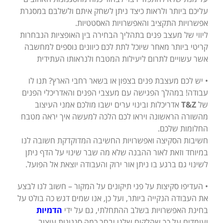
עליכם ביותר ולראות כיצד ניתן לשחק איתם ולשלבם במסגרת
אפשרויות התקציב והאפשרויות האסטטיות.
ליווי של מעצב פנים בתהליך הבחירה בין האופציות הנבחרות
קריטי ביותר מאחר שיוכל לתת לכם כיוונים נוספים למחשבה
אשר עשויים לתרום ליעילות המטבח ולנראותו העתידית
• יש לכם מעצבת פנים בצפון או בשאר רחבי הארץ? תנו לו
עבודה! במהלך הפגישה עם מעצבי הפנים והאדריכלי הפנים
של
T&Z
אדריכלות ובינוי ערים ישבו מולכם אמני העיצוב
מהשורה הראשונה ויראו לכם הלכה למעשה איך יראה מטבח
החלומות שלכם.
חשיבות הסקיצה ואפשרויות החשיבה המדוקדקת חשובה לנו
במיוחד וזאת לאור ההבנה שלא מה שבר שינוי על הדף ניתן
לשינוי גם ברגע בו ניתן אור ירוק והעבודה יוצאת אל הפועל.
• העדיפו סקיצות על פני תיקונים על המקור – חשוב לנו לבצע
את העבודה הנקייה ביותר, ועל כן, אנו שמים דגש כה בולט על
בחינת האפשרויות בשלב ההתחלתי, גם על ידי
הדמיות
ועומדים על כך שהלקוח שלנו יבחר כמה סגנונות עיצוב