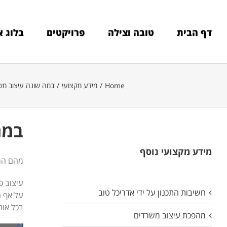
Ski
t
conten
דף הבית
טובה וצילה
פרויקטים
בלוג א
Home
/
מידע מקצועי
/
במה שונה עיצוב משר
במה
מידע מקצועי נוסף
מהם המא
עיצוב פ
חשיבות התכנון על ידי אדריכל טוב
על אף ה
בכל אות
מהפכת עיצוב משרדים