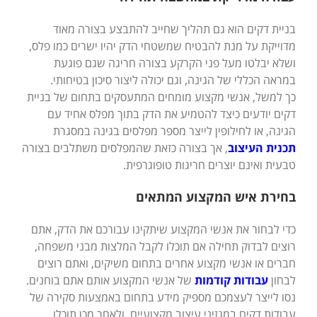
בניית דקים הוא גם תהליך שחייב להתבצע בצורה מאוד
מדוייקת על מנת להבטיח שמשטחי הדק יהיו ישרים כמו פלס,
ושלא יבלטו מעל פני הקרקע בצורה חריגה שגם פוגעת
במראה הכללי של הגינה, וגם יכולה ליצור סיכון בטיחותי.
כך למשל, אנשי מקצוע מומחים המתעסקים בתחום של בניית
דקים יודעים כיצד להטמיע את הדק בתוך מפלס אחיד עם
הגינה, או לחילופין לייצר מספר מפלסים בגינה במסגרת
תכנית העיצוב
, אך בצורה כזאת שהמפלסים משתלבים בצורה
טבעית ואינם יוצרים חריגות טופוגרפית.
בחירת איש המקצוע המתאים
כדי לבחור את אנשי המקצוע שיתקינו עבורכם את הדק, אתם
רוצים לבדוק תחילה אם תוכלו לקבל המלצות מבני משפחה,
חברים או אנשי מקצוע אחרים בתחום משיקים, ואתם רוצים
לבחון
עבודות קודמות
של אנשי המקצוע אותם אתם בוחנים.
נסו לייצר לעצמכם מספיק מידע בתחום באמצעות סקירה של
עבודות דקים במגזיני עיצוב מקצועיים, ולאחר מכן תוכלו